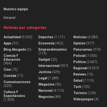
Nuestro equipo
Intranet
Noticias por categorías
Actualidad
(9.292)
Deportes
(1.171)
Noticias
(4.284)
Apps
(31)
Economía
(452)
Opinión
(977)
Blog Abogado
(5)
Emprendimientos
Panoramas
(374)
(113)
Ciencia Y
Policial
(1.550)
Educación
Gadget
(22)
Política
(2.687)
(964)
Internacional
(957)
Regional
(9.057)
Cine
(75)
Justicia
(329)
Reviews
(10)
Comida
(17)
Legal
(1.289)
Salud
(1.119)
Comunicaciones
Magazine
(35)
(329)
Tech
(125)
Nacional
(4.113)
Cultura Y
Turismo
(124)
Espectáculos
Negocios
(89)
Videojuegos
(4)
(1.203)