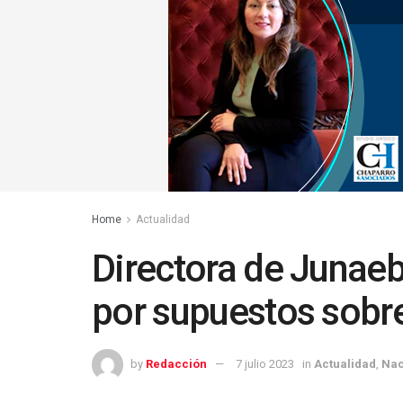
Home
Actualidad
Directora de Junae
por supuestos sobr
by
Redacción
7 julio 2023
in
Actualidad
,
Nac