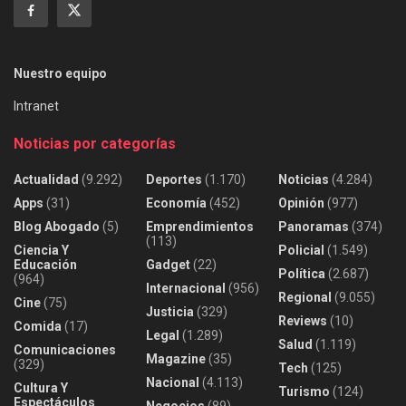
Nuestro equipo
Intranet
Noticias por categorías
Actualidad
(9.292)
Deportes
(1.170)
Noticias
(4.284)
Apps
(31)
Economía
(452)
Opinión
(977)
Blog Abogado
(5)
Emprendimientos
Panoramas
(374)
(113)
Ciencia Y
Policial
(1.549)
Educación
Gadget
(22)
Política
(2.687)
(964)
Internacional
(956)
Regional
(9.055)
Cine
(75)
Justicia
(329)
Reviews
(10)
Comida
(17)
Legal
(1.289)
Salud
(1.119)
Comunicaciones
Magazine
(35)
(329)
Tech
(125)
Nacional
(4.113)
Cultura Y
Turismo
(124)
Espectáculos
Negocios
(89)