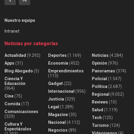
Nuestro equipo
Intranet
Noticias por categorías
Actualidad
(9.292)
Deportes
(1.169)
Noticias
(4.284)
Apps
(31)
Economía
(452)
Opinión
(976)
Blog Abogado
(5)
Emprendimientos
Panoramas
(374)
(113)
Ciencia Y
Policial
(1.547)
Educación
Gadget
(22)
Política
(2.687)
(964)
Internacional
(956)
Regional
(9.052)
Cine
(75)
Justicia
(329)
Reviews
(10)
Comida
(17)
Legal
(1.289)
Salud
(1.119)
Comunicaciones
Magazine
(35)
(329)
Tech
(125)
Nacional
(4.112)
Cultura Y
Turismo
(124)
Espectáculos
Negocios
(89)
Videojuegos
(4)
(1.203)