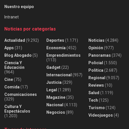
Nuestro equipo
Intranet
Noticias por categorías
Actualidad
(9.292)
Deportes
(1.171)
Noticias
(4.284)
Apps
(31)
Economía
(452)
Opinión
(977)
Blog Abogado
(5)
Emprendimientos
Panoramas
(374)
(113)
Ciencia Y
Policial
(1.550)
Educación
Gadget
(22)
Política
(2.687)
(964)
Internacional
(957)
Regional
(9.057)
Cine
(75)
Justicia
(329)
Reviews
(10)
Comida
(17)
Legal
(1.289)
Salud
(1.119)
Comunicaciones
Magazine
(35)
(329)
Tech
(125)
Nacional
(4.113)
Cultura Y
Turismo
(124)
Espectáculos
Negocios
(89)
Videojuegos
(4)
(1.203)