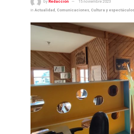
by
Redacción
15 noviembre 2023
in
Actualidad
,
Comunicaciones
,
Cultura y espectáculo