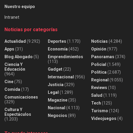
Nuestro equipo
Intranet
Noticias por categorías
Actualidad
(9.292)
Deportes
(1.170)
Noticias
(4.284)
Apps
(31)
Economía
(452)
Opinión
(977)
Blog Abogado
(5)
Emprendimientos
Panoramas
(374)
(113)
Ciencia Y
Policial
(1.549)
Educación
Gadget
(22)
Política
(2.687)
(964)
Internacional
(956)
Regional
(9.055)
Cine
(75)
Justicia
(329)
Reviews
(10)
Comida
(17)
Legal
(1.289)
Salud
(1.119)
Comunicaciones
Magazine
(35)
(329)
Tech
(125)
Nacional
(4.113)
Cultura Y
Turismo
(124)
Espectáculos
Negocios
(89)
Videojuegos
(4)
(1.203)