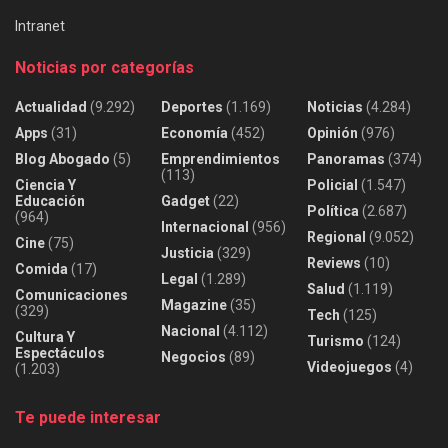
Intranet
Noticias por categorías
Actualidad
(9.292)
Deportes
(1.169)
Noticias
(4.284)
Apps
(31)
Economía
(452)
Opinión
(976)
Blog Abogado
(5)
Emprendimientos
Panoramas
(374)
(113)
Ciencia Y
Policial
(1.547)
Educación
Gadget
(22)
Política
(2.687)
(964)
Internacional
(956)
Regional
(9.052)
Cine
(75)
Justicia
(329)
Reviews
(10)
Comida
(17)
Legal
(1.289)
Salud
(1.119)
Comunicaciones
Magazine
(35)
(329)
Tech
(125)
Nacional
(4.112)
Cultura Y
Turismo
(124)
Espectáculos
Negocios
(89)
Videojuegos
(4)
(1.203)
Te puede interesar