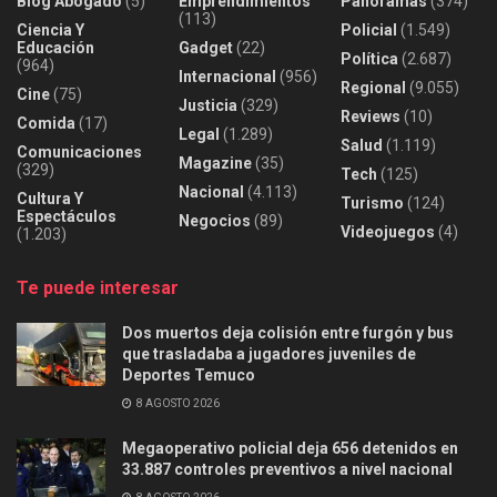
Blog Abogado
(5)
Emprendimientos
Panoramas
(374)
(113)
Ciencia Y
Policial
(1.549)
Educación
Gadget
(22)
Política
(2.687)
(964)
Internacional
(956)
Regional
(9.055)
Cine
(75)
Justicia
(329)
Reviews
(10)
Comida
(17)
Legal
(1.289)
Salud
(1.119)
Comunicaciones
Magazine
(35)
(329)
Tech
(125)
Nacional
(4.113)
Cultura Y
Turismo
(124)
Espectáculos
Negocios
(89)
Videojuegos
(4)
(1.203)
Te puede interesar
Dos muertos deja colisión entre furgón y bus
que trasladaba a jugadores juveniles de
Deportes Temuco
8 AGOSTO 2026
Megaoperativo policial deja 656 detenidos en
33.887 controles preventivos a nivel nacional