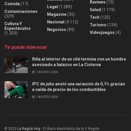
Reviews
(10)
Comida
(17)
Legal
(1.289)
Salud
(1.119)
Comunicaciones
Magazine
(35)
(329)
Tech
(125)
Nacional
(4.112)
Cultura Y
Turismo
(124)
Espectáculos
Negocios
(89)
Videojuegos
(4)
(1.203)
Te puede interesar
Riña al interior de un cité termina con un hombre
asesinado a balazos en La Cisterna
7 AGOSTO 2026
IPC de julio anotó una variación de 0,1% gracias
a caída de precio de los combustibles
7 AGOSTO 2026
© 2023
La Región Hoy
- El diario electrónico de la V Región.