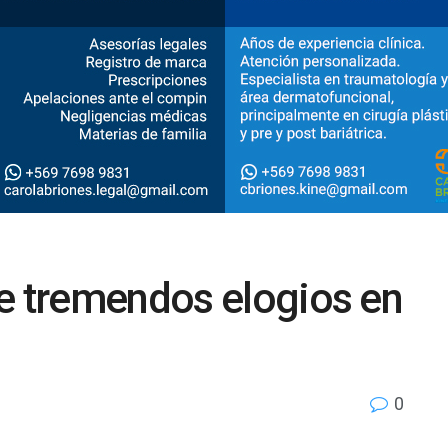
be tremendos elogios en
0