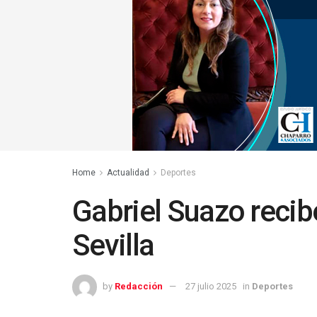
Home
Actualidad
Deportes
Gabriel Suazo reci
Sevilla
by
Redacción
27 julio 2025
in
Deportes