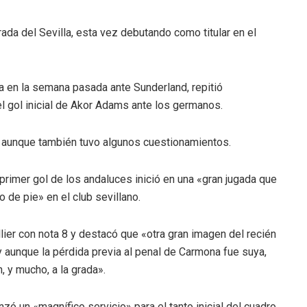
a del Sevilla, esta vez debutando como titular en el
ia en la semana pasada ante Sunderland, repitió
 gol inicial de Akor Adams ante los germanos.
, aunque también tuvo algunos cuestionamientos.
 primer gol de los andaluces inició en una «gran jugada que
 de pie» en el club sevillano.
lier con nota 8 y destacó que «otra gran imagen del recién
 y aunque la pérdida previa al penal de Carmona fue suya,
 y mucho, a la grada».
zó un «magnífico servicio» para el tanto inicial del cuadro