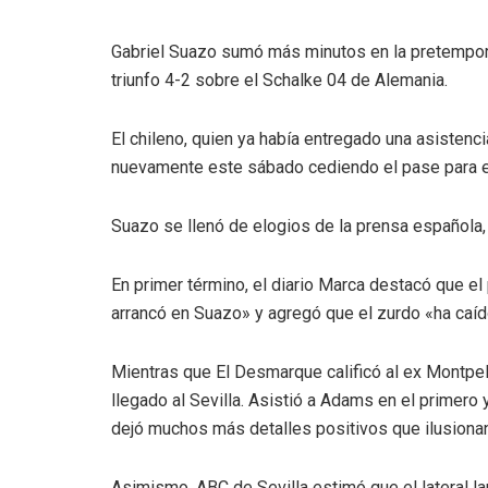
Gabriel Suazo sumó más minutos en la pretemporad
triunfo 4-2 sobre el Schalke 04 de Alemania.
El chileno, quien ya había entregado una asistenc
nuevamente este sábado cediendo el pase para el
Suazo se llenó de elogios de la prensa española
En primer término, el diario Marca destacó que el
arrancó en Suazo» y agregó que el zurdo «ha caído
Mientras que El Desmarque calificó al ex Montpel
llegado al Sevilla. Asistió a Adams en el primero
dejó muchos más detalles positivos que ilusionan,
Asimismo, ABC de Sevilla estimó que el lateral lan