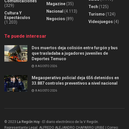
Comunicaciones
Magazine
(35)
(329)
Tech
(125)
Nacional
(4.113)
Cultura Y
Turismo
(124)
Espectáculos
Negocios
(89)
Videojuegos
(4)
(1.203)
Te puede interesar
Dos muertos deja colisión entre furgón y bus
que trasladaba a jugadores juveniles de
Deportes Temuco
8 AGOSTO 2026
Megaoperativo policial deja 656 detenidos en
33.887 controles preventivos a nivel nacional
8 AGOSTO 2026
© 2023
La Región Hoy
- El diario electrónico de la V Región.
Representante Legal: ALFREDO ALEJANDRO CHAPARRO URIBE | Correo: