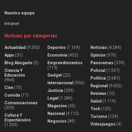
Nuestro equipo
Intranet
Noticias por categorías
Actualidad
(9.292)
Deportes
(1.169)
Noticias
(4.284)
Apps
(31)
Economía
(452)
Opinión
(976)
Blog Abogado
(5)
Emprendimientos
Panoramas
(374)
(113)
Ciencia Y
Policial
(1.547)
Educación
Gadget
(22)
Política
(2.687)
(964)
Internacional
(956)
Regional
(9.052)
Cine
(75)
Justicia
(329)
Reviews
(10)
Comida
(17)
Legal
(1.289)
Salud
(1.119)
Comunicaciones
Magazine
(35)
(329)
Tech
(125)
Nacional
(4.112)
Cultura Y
Turismo
(124)
Espectáculos
Negocios
(89)
Videojuegos
(4)
(1.203)