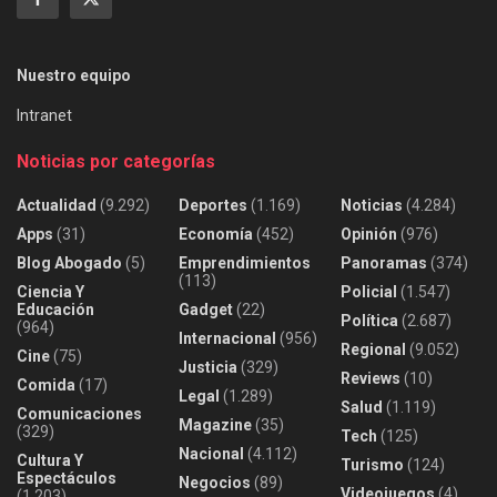
Nuestro equipo
Intranet
Noticias por categorías
Actualidad
(9.292)
Deportes
(1.169)
Noticias
(4.284)
Apps
(31)
Economía
(452)
Opinión
(976)
Blog Abogado
(5)
Emprendimientos
Panoramas
(374)
(113)
Ciencia Y
Policial
(1.547)
Educación
Gadget
(22)
Política
(2.687)
(964)
Internacional
(956)
Regional
(9.052)
Cine
(75)
Justicia
(329)
Reviews
(10)
Comida
(17)
Legal
(1.289)
Salud
(1.119)
Comunicaciones
Magazine
(35)
(329)
Tech
(125)
Nacional
(4.112)
Cultura Y
Turismo
(124)
Espectáculos
Negocios
(89)
Videojuegos
(4)
(1.203)