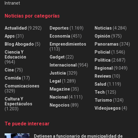
Intranet
Noticias por categorías
Actualidad
(9.292)
Deportes
(1.169)
Noticias
(4.284)
Apps
(31)
Economía
(451)
Opinión
(975)
Blog Abogado
(5)
Emprendimientos
Panoramas
(374)
(113)
Ciencia Y
Policial
(1.546)
Educación
Gadget
(22)
Política
(2.687)
(964)
Internacional
(954)
Regional
(9.049)
Cine
(75)
Justicia
(329)
Reviews
(10)
Comida
(17)
Legal
(1.289)
Salud
(1.119)
Comunicaciones
Magazine
(35)
(329)
Tech
(125)
Nacional
(4.111)
Cultura Y
Turismo
(124)
Espectáculos
Negocios
(89)
Videojuegos
(4)
(1.203)
Te puede interesar
Detienen a funcionario de municipalidad de