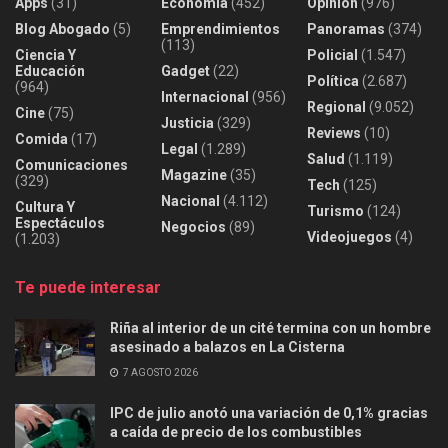
Apps
(31)
Economía
(452)
Opinión
(976)
Blog Abogado
(5)
Emprendimientos
Panoramas
(374)
(113)
Ciencia Y
Policial
(1.547)
Educación
Gadget
(22)
Política
(2.687)
(964)
Internacional
(956)
Regional
(9.052)
Cine
(75)
Justicia
(329)
Reviews
(10)
Comida
(17)
Legal
(1.289)
Salud
(1.119)
Comunicaciones
Magazine
(35)
(329)
Tech
(125)
Nacional
(4.112)
Cultura Y
Turismo
(124)
Espectáculos
Negocios
(89)
Videojuegos
(4)
(1.203)
Te puede interesar
Riña al interior de un cité termina con un hombre
asesinado a balazos en La Cisterna
7 AGOSTO 2026
IPC de julio anotó una variación de 0,1% gracias
a caída de precio de los combustibles