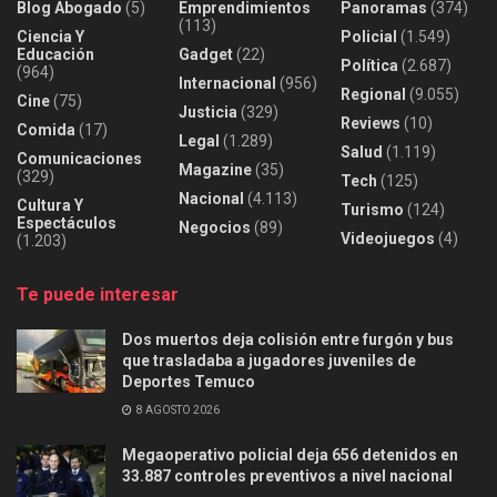
Blog Abogado
(5)
Emprendimientos
Panoramas
(374)
(113)
Ciencia Y
Policial
(1.549)
Educación
Gadget
(22)
Política
(2.687)
(964)
Internacional
(956)
Regional
(9.055)
Cine
(75)
Justicia
(329)
Reviews
(10)
Comida
(17)
Legal
(1.289)
Salud
(1.119)
Comunicaciones
Magazine
(35)
(329)
Tech
(125)
Nacional
(4.113)
Cultura Y
Turismo
(124)
Espectáculos
Negocios
(89)
Videojuegos
(4)
(1.203)
Te puede interesar
Dos muertos deja colisión entre furgón y bus
que trasladaba a jugadores juveniles de
Deportes Temuco
8 AGOSTO 2026
Megaoperativo policial deja 656 detenidos en
33.887 controles preventivos a nivel nacional