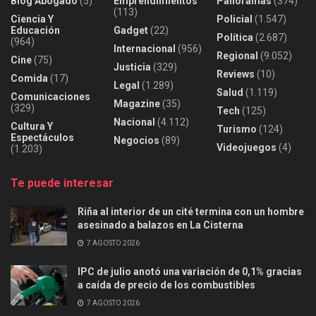
Blog Abogado
(5)
Emprendimientos
Panoramas
(374)
(113)
Ciencia Y
Policial
(1.547)
Educación
Gadget
(22)
Política
(2.687)
(964)
Internacional
(956)
Regional
(9.052)
Cine
(75)
Justicia
(329)
Reviews
(10)
Comida
(17)
Legal
(1.289)
Salud
(1.119)
Comunicaciones
Magazine
(35)
(329)
Tech
(125)
Nacional
(4.112)
Cultura Y
Turismo
(124)
Espectáculos
Negocios
(89)
Videojuegos
(4)
(1.203)
Te puede interesar
Riña al interior de un cité termina con un hombre
asesinado a balazos en La Cisterna
7 AGOSTO 2026
IPC de julio anotó una variación de 0,1% gracias
a caída de precio de los combustibles
7 AGOSTO 2026