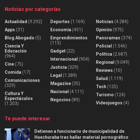
Noticias por categorías
Actualidad
(9.292)
Deportes
(1.169)
Noticias
(4.284)
Apps
(31)
Economía
(451)
Opinión
(975)
Blog Abogado
(5)
Emprendimientos
Panoramas
(374)
(113)
Ciencia Y
Policial
(1.546)
Educación
Gadget
(22)
Política
(2.687)
(964)
Internacional
(954)
Regional
(9.049)
Cine
(75)
Justicia
(329)
Reviews
(10)
Comida
(17)
Legal
(1.289)
Salud
(1.119)
Comunicaciones
Magazine
(35)
(329)
Tech
(125)
Nacional
(4.111)
Cultura Y
Turismo
(124)
Espectáculos
Negocios
(89)
Videojuegos
(4)
(1.203)
Te puede interesar
Detienen a funcionario de municipalidad de
Huechuraba tras hallar material pornográfico