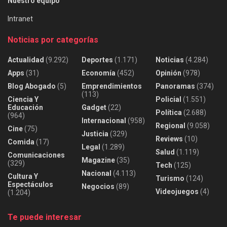
Nuestro equipo
Intranet
Noticias por categorías
Actualidad
(9.292)
Deportes
(1.171)
Noticias
(4.284)
Apps
(31)
Economía
(452)
Opinión
(978)
Blog Abogado
(5)
Emprendimientos
Panoramas
(374)
(113)
Ciencia Y
Policial
(1.551)
Educación
Gadget
(22)
Política
(2.688)
(964)
Internacional
(958)
Regional
(9.058)
Cine
(75)
Justicia
(329)
Reviews
(10)
Comida
(17)
Legal
(1.289)
Salud
(1.119)
Comunicaciones
Magazine
(35)
(329)
Tech
(125)
Nacional
(4.113)
Cultura Y
Turismo
(124)
Espectáculos
Negocios
(89)
Videojuegos
(4)
(1.204)
Te puede interesar