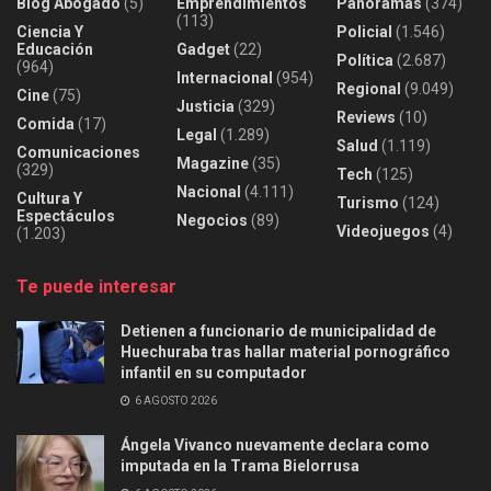
Blog Abogado
(5)
Emprendimientos
Panoramas
(374)
(113)
Ciencia Y
Policial
(1.546)
Educación
Gadget
(22)
Política
(2.687)
(964)
Internacional
(954)
Regional
(9.049)
Cine
(75)
Justicia
(329)
Reviews
(10)
Comida
(17)
Legal
(1.289)
Salud
(1.119)
Comunicaciones
Magazine
(35)
(329)
Tech
(125)
Nacional
(4.111)
Cultura Y
Turismo
(124)
Espectáculos
Negocios
(89)
Videojuegos
(4)
(1.203)
Te puede interesar
Detienen a funcionario de municipalidad de
Huechuraba tras hallar material pornográfico
infantil en su computador
6 AGOSTO 2026
Ángela Vivanco nuevamente declara como
imputada en la Trama Bielorrusa