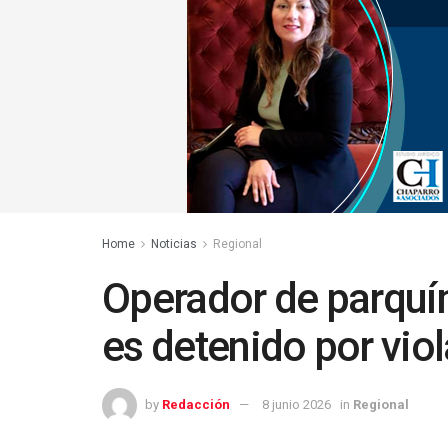
Home
Noticias
Regional
Operador de parquí
es detenido por vio
by
Redacción
8 junio 2026
in
Regional