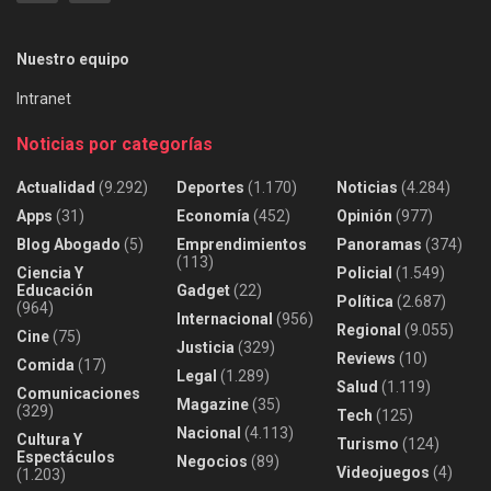
Nuestro equipo
Intranet
Noticias por categorías
Actualidad
(9.292)
Deportes
(1.170)
Noticias
(4.284)
Apps
(31)
Economía
(452)
Opinión
(977)
Blog Abogado
(5)
Emprendimientos
Panoramas
(374)
(113)
Ciencia Y
Policial
(1.549)
Educación
Gadget
(22)
Política
(2.687)
(964)
Internacional
(956)
Regional
(9.055)
Cine
(75)
Justicia
(329)
Reviews
(10)
Comida
(17)
Legal
(1.289)
Salud
(1.119)
Comunicaciones
Magazine
(35)
(329)
Tech
(125)
Nacional
(4.113)
Cultura Y
Turismo
(124)
Espectáculos
Negocios
(89)
Videojuegos
(4)
(1.203)