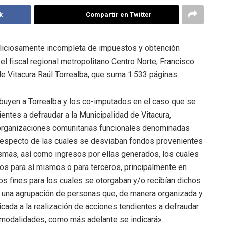
k
Compartir en Twitter
maliciosamente incompleta de impuestos y obtención
l fiscal regional metropolitano Centro Norte, Francisco
 de Vitacura Raúl Torrealba, que suma 1.533 páginas.
tribuyen a Torrealba y los co-imputados en el caso que se
entes a defraudar a la Municipalidad de Vitacura,
 organizaciones comunitarias funcionales denominadas
 respecto de las cuales se desviaban fondos provenientes
mas, así como ingresos por ellas generados, los cuales
os para sí mismos o para terceros, principalmente en
los fines para los cuales se otorgaban y/o recibían dichos
e una agrupación de personas que, de manera organizada y
icada a la realización de acciones tendientes a defraudar
s modalidades, como más adelante se indicará».