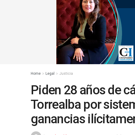
Home
Legal
Justicia
Piden 28 años de cá
Torrealba por siste
ganancias ilícitame