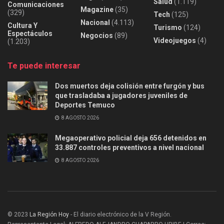
Salud
(1.119)
Comunicaciones
Magazine
(35)
(329)
Tech
(125)
Nacional
(4.113)
Cultura Y
Turismo
(124)
Espectáculos
Negocios
(89)
Videojuegos
(4)
(1.203)
Te puede interesar
Dos muertos deja colisión entre furgón y bus
que trasladaba a jugadores juveniles de
Deportes Temuco
8 AGOSTO 2026
Megaoperativo policial deja 656 detenidos en
33.887 controles preventivos a nivel nacional
8 AGOSTO 2026
© 2023
La Región Hoy
- El diario electrónico de la V Región.