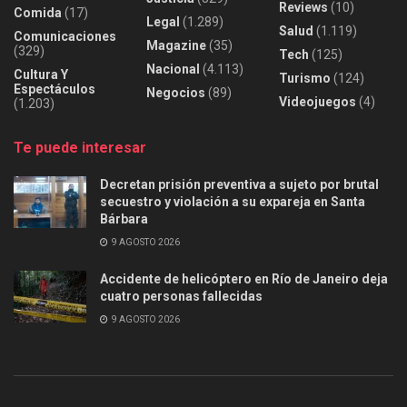
Reviews
(10)
Comida
(17)
Legal
(1.289)
Salud
(1.119)
Comunicaciones
Magazine
(35)
(329)
Tech
(125)
Nacional
(4.113)
Cultura Y
Turismo
(124)
Espectáculos
Negocios
(89)
Videojuegos
(4)
(1.203)
Te puede interesar
Decretan prisión preventiva a sujeto por brutal
secuestro y violación a su expareja en Santa
Bárbara
9 AGOSTO 2026
Accidente de helicóptero en Río de Janeiro deja
cuatro personas fallecidas
9 AGOSTO 2026