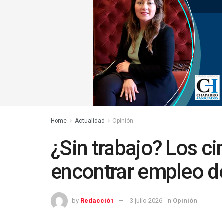
Home
Actualidad
Opinión
¿Sin trabajo? Los c
encontrar empleo d
by
Redacción
3 julio 2026
in
Opinión