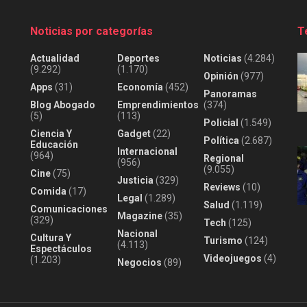
Noticias por categorías
T
Actualidad
Deportes
Noticias
(4.284)
(9.292)
(1.170)
Opinión
(977)
Apps
(31)
Economía
(452)
Panoramas
Blog Abogado
Emprendimientos
(374)
(5)
(113)
Policial
(1.549)
Ciencia Y
Gadget
(22)
Política
(2.687)
Educación
Internacional
(964)
Regional
(956)
(9.055)
Cine
(75)
Justicia
(329)
Reviews
(10)
Comida
(17)
Legal
(1.289)
Salud
(1.119)
Comunicaciones
Magazine
(35)
(329)
Tech
(125)
Nacional
Cultura Y
Turismo
(124)
(4.113)
Espectáculos
Videojuegos
(4)
(1.203)
Negocios
(89)