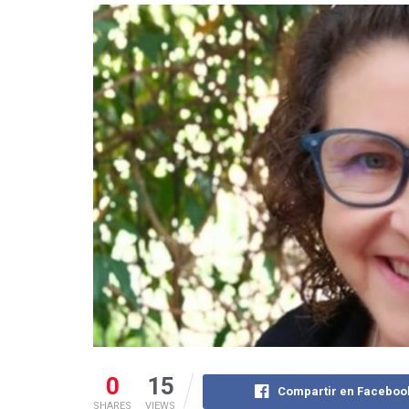
0
15
Compartir en Faceboo
SHARES
VIEWS