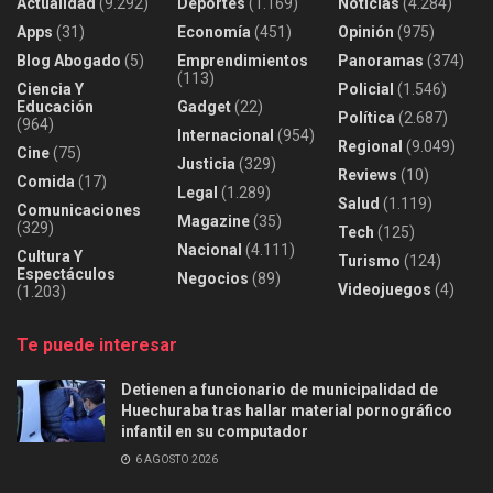
Actualidad
(9.292)
Deportes
(1.169)
Noticias
(4.284)
Apps
(31)
Economía
(451)
Opinión
(975)
Blog Abogado
(5)
Emprendimientos
Panoramas
(374)
(113)
Ciencia Y
Policial
(1.546)
Educación
Gadget
(22)
Política
(2.687)
(964)
Internacional
(954)
Regional
(9.049)
Cine
(75)
Justicia
(329)
Reviews
(10)
Comida
(17)
Legal
(1.289)
Salud
(1.119)
Comunicaciones
Magazine
(35)
(329)
Tech
(125)
Nacional
(4.111)
Cultura Y
Turismo
(124)
Espectáculos
Negocios
(89)
Videojuegos
(4)
(1.203)
Te puede interesar
Detienen a funcionario de municipalidad de
Huechuraba tras hallar material pornográfico
infantil en su computador
6 AGOSTO 2026