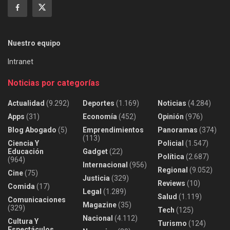
Nuestro equipo
Intranet
Noticias por categorías
Actualidad
(9.292)
Deportes
(1.169)
Noticias
(4.284)
Apps
(31)
Economía
(452)
Opinión
(976)
Blog Abogado
(5)
Emprendimientos
Panoramas
(374)
(113)
Ciencia Y
Policial
(1.547)
Educación
Gadget
(22)
Política
(2.687)
(964)
Internacional
(956)
Regional
(9.052)
Cine
(75)
Justicia
(329)
Reviews
(10)
Comida
(17)
Legal
(1.289)
Salud
(1.119)
Comunicaciones
Magazine
(35)
(329)
Tech
(125)
Nacional
(4.112)
Cultura Y
Turismo
(124)
Espectáculos