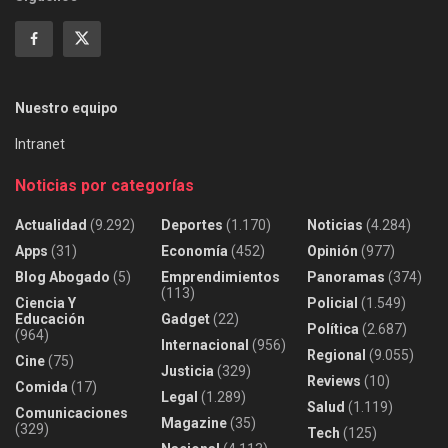
Nuestro equipo
Intranet
Noticias por categorías
Actualidad
(9.292)
Deportes
(1.170)
Noticias
(4.284)
Apps
(31)
Economía
(452)
Opinión
(977)
Blog Abogado
(5)
Emprendimientos
Panoramas
(374)
(113)
Ciencia Y
Policial
(1.549)
Educación
Gadget
(22)
Política
(2.687)
(964)
Internacional
(956)
Regional
(9.055)
Cine
(75)
Justicia
(329)
Reviews
(10)
Comida
(17)
Legal
(1.289)
Salud
(1.119)
Comunicaciones
Magazine
(35)
(329)
Tech
(125)