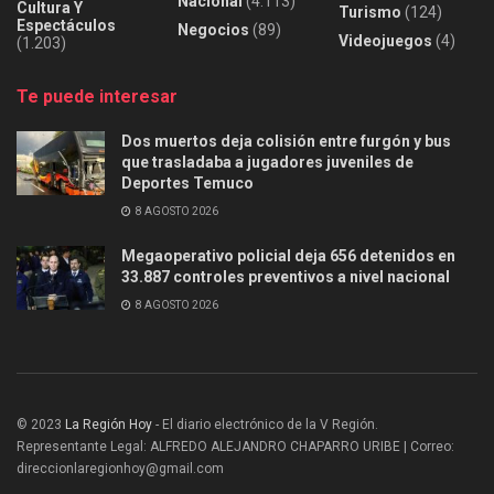
Nacional
(4.113)
Cultura Y
Turismo
(124)
Espectáculos
Negocios
(89)
Videojuegos
(4)
(1.203)
Te puede interesar
Dos muertos deja colisión entre furgón y bus
que trasladaba a jugadores juveniles de
Deportes Temuco
8 AGOSTO 2026
Megaoperativo policial deja 656 detenidos en
33.887 controles preventivos a nivel nacional
8 AGOSTO 2026
© 2023
La Región Hoy
- El diario electrónico de la V Región.
Representante Legal: ALFREDO ALEJANDRO CHAPARRO URIBE | Correo:
direccionlaregionhoy@gmail.com