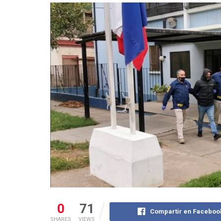
0
71
Compartir en Faceboo
SHARES
VIEWS