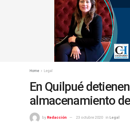
Home
Legal
En Quilpué detienen
almacenamiento de p
by
Redacción
23 octubre 2020
in
Legal