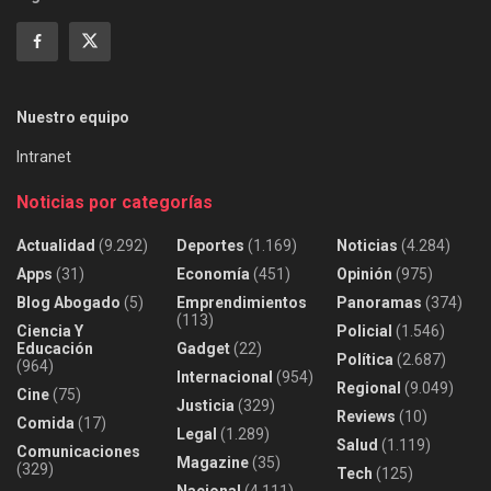
Nuestro equipo
Intranet
Noticias por categorías
Actualidad
(9.292)
Deportes
(1.169)
Noticias
(4.284)
Apps
(31)
Economía
(451)
Opinión
(975)
Blog Abogado
(5)
Emprendimientos
Panoramas
(374)
(113)
Ciencia Y
Policial
(1.546)
Educación
Gadget
(22)
Política
(2.687)
(964)
Internacional
(954)
Regional
(9.049)
Cine
(75)
Justicia
(329)
Reviews
(10)
Comida
(17)
Legal
(1.289)
Salud
(1.119)
Comunicaciones
Magazine
(35)
(329)
Tech
(125)
Nacional
(4.111)