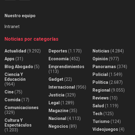
Nuestro equipo
Intranet
Noticias por categorías
Actualidad
(9.292)
Deportes
(1.170)
Noticias
(4.284)
Apps
(31)
Economía
(452)
Opinión
(977)
Blog Abogado
(5)
Emprendimientos
Panoramas
(374)
(113)
Ciencia Y
Policial
(1.549)
Educación
Gadget
(22)
Política
(2.687)
(964)
Internacional
(956)
Regional
(9.055)
Cine
(75)
Justicia
(329)
Reviews
(10)
Comida
(17)
Legal
(1.289)
Salud
(1.119)
Comunicaciones
Magazine
(35)
(329)
Tech
(125)
Nacional
(4.113)
Cultura Y
Turismo
(124)
Espectáculos
Negocios
(89)
Videojuegos
(4)
(1.203)