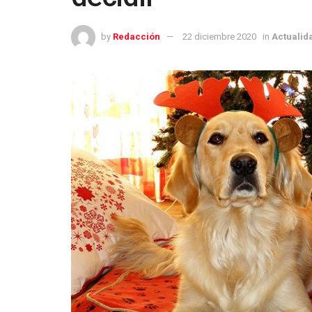
by
Redacción
22 diciembre 2020
in
Actualid