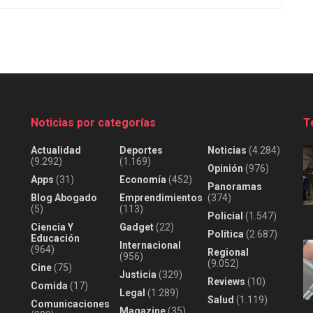
Noticias por categorías
T
Actualidad
Deportes
Noticias
(4.284)
(9.292)
(1.169)
Opinión
(976)
Apps
(31)
Economía
(452)
Panoramas
Blog Abogado
Emprendimientos
(374)
(5)
(113)
Policial
(1.547)
Ciencia Y
Gadget
(22)
Política
(2.687)
Educación
Internacional
(964)
Regional
(956)
(9.052)
Cine
(75)
Justicia
(329)
Reviews
(10)
Comida
(17)
Legal
(1.289)
Salud
(1.119)
Comunicaciones
Magazine
(35)