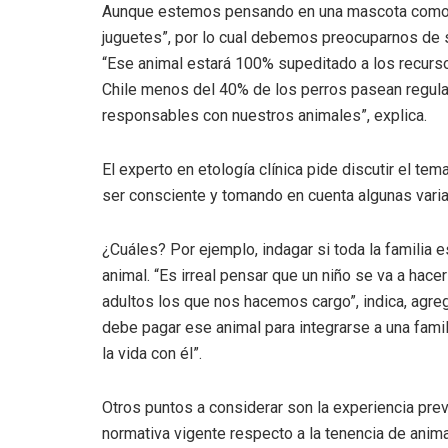
Aunque estemos pensando en una mascota como u
juguetes”, por lo cual debemos preocuparnos de s
“Ese animal estará 100% supeditado a los recur
Chile menos del 40% de los perros pasean regul
responsables con nuestros animales”, explica.
El experto en etología clínica pide discutir el te
ser consciente y tomando en cuenta algunas varia
¿Cuáles? Por ejemplo, indagar si toda la familia 
animal. “Es irreal pensar que un niño se va a hace
adultos los que nos hacemos cargo”, indica, agr
debe pagar ese animal para integrarse a una fam
la vida con él”.
Otros puntos a considerar son la experiencia pr
normativa vigente respecto a la tenencia de anima