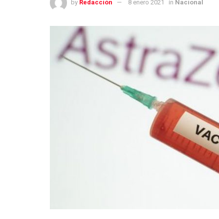
by
Redacción
8 enero 2021
in
Nacional