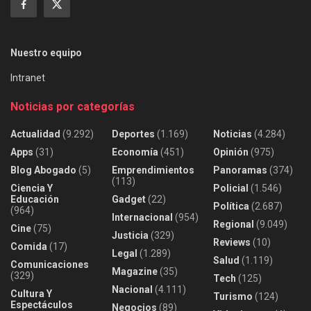
Nuestro equipo
Intranet
Noticias por categorías
Actualidad
(9.292)
Deportes
(1.169)
Noticias
(4.284)
Apps
(31)
Economía
(451)
Opinión
(975)
Blog Abogado
(5)
Emprendimientos
Panoramas
(374)
(113)
Ciencia Y
Policial
(1.546)
Educación
Gadget
(22)
Política
(2.687)
(964)
Internacional
(954)
Regional
(9.049)
Cine
(75)
Justicia
(329)
Reviews
(10)
Comida
(17)
Legal
(1.289)
Salud
(1.119)
Comunicaciones
Magazine
(35)
(329)
Tech
(125)
Nacional
(4.111)
Cultura Y
Turismo
(124)
Espectáculos
Negocios
(89)