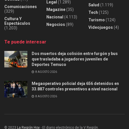
Legal
(1.289)
Salud
(1.119)
Comunicaciones
Magazine
(35)
(329)
Tech
(125)
Nacional
(4.113)
Cultura Y
Turismo
(124)
Espectáculos
Negocios
(89)
Videojuegos
(4)
(1.203)
Te puede interesar
Dos muertos deja colisión entre furgón y bus
que trasladaba a jugadores juveniles de
Deportes Temuco
8 AGOSTO 2026
Megaoperativo policial deja 656 detenidos en
33.887 controles preventivos a nivel nacional
8 AGOSTO 2026
© 2023
La Región Hoy
- El diario electrónico de la V Región.