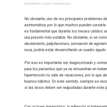
Paula Molina, químico farmacéutico.
No obstante, uno de los principales problemas de
asintomática, por lo que muchos pueden cursarla
es fundamental que durante los meses cálidos se
una presión más estable. No obstante, si se com
decaimiento, palpitaciones, sensación de agotamien
nuca, podría estar desarrollando un cuadro agudo
Por eso es importante ser diagnosticado y comenza
para los pacientes que ya se encuentran en trata
hipertensión no sale de vacaciones, por lo que 
buenos hábitos. En este sentido, siempre es rec
si las dosis deben ser reajustadas durante este p
Con un buen diagnóstico, la adhesión al tratamie