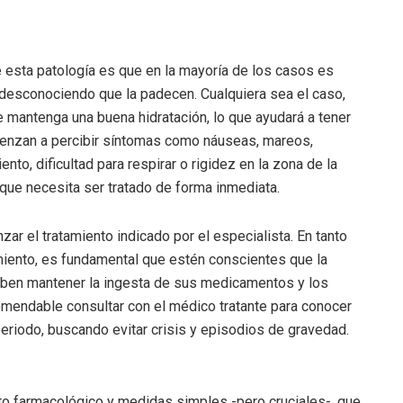
 esta patología es que en la mayoría de los casos es
 desconociendo que la padecen. Cualquiera sea el caso,
 mantenga una buena hidratación, lo que ayudará a tener
ienzan a percibir síntomas como náuseas, mareos,
to, dificultad para respirar o rigidez en la zona de la
 que necesita ser tratado de forma inmediata.
r el tratamiento indicado por el especialista. En tanto
miento, es fundamental que estén conscientes que la
deben mantener la ingesta de sus medicamentos y los
omendable consultar con el médico tratante para conocer
eriodo, buscando evitar crisis y episodios de gravedad.
nto farmacológico y medidas simples -pero cruciales-, que