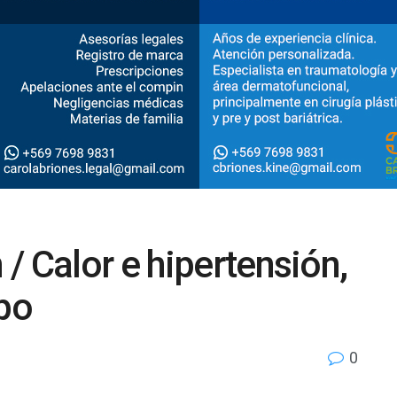
/ Calor e hipertensión,
po
0