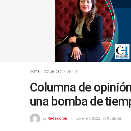
Home
Actualidad
Opinión
Columna de opinión 
una bomba de tiem
by
Redacción
25 enero 2022
in
Opinión