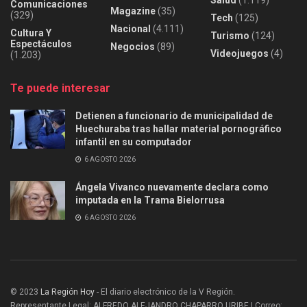
Comunicaciones
Magazine
(35)
(329)
Tech
(125)
Nacional
(4.111)
Cultura Y
Turismo
(124)
Espectáculos
Negocios
(89)
Videojuegos
(4)
(1.203)
Te puede interesar
Detienen a funcionario de municipalidad de
Huechuraba tras hallar material pornográfico
infantil en su computador
6 AGOSTO 2026
Ángela Vivanco nuevamente declara como
imputada en la Trama Bielorrusa
6 AGOSTO 2026
© 2023
La Región Hoy
- El diario electrónico de la V Región.
Representante Legal: ALFREDO ALEJANDRO CHAPARRO URIBE | Correo: