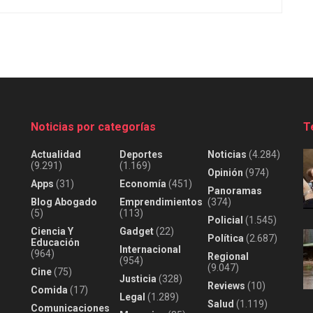
Noticias por categorías
T
Actualidad
Deportes
Noticias
(4.284)
(9.291)
(1.169)
Opinión
(974)
Apps
(31)
Economía
(451)
Panoramas
Blog Abogado
Emprendimientos
(374)
(5)
(113)
Policial
(1.545)
Ciencia Y
Gadget
(22)
Política
(2.687)
Educación
Internacional
(964)
Regional
(954)
(9.047)
Cine
(75)
Justicia
(328)
Reviews
(10)
Comida
(17)
Legal
(1.289)
Salud
(1.119)
Comunicaciones