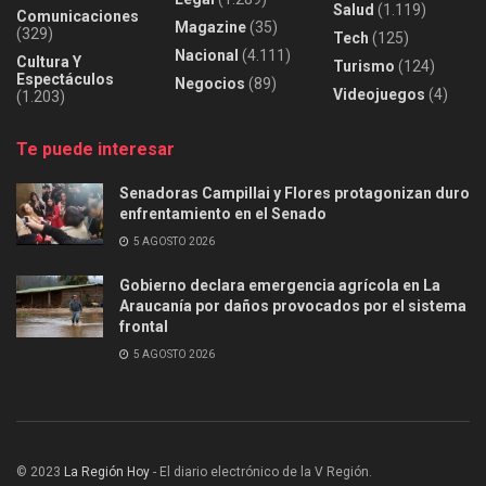
Salud
(1.119)
Comunicaciones
Magazine
(35)
(329)
Tech
(125)
Nacional
(4.111)
Cultura Y
Turismo
(124)
Espectáculos
Negocios
(89)
Videojuegos
(4)
(1.203)
Te puede interesar
Senadoras Campillai y Flores protagonizan duro
enfrentamiento en el Senado
5 AGOSTO 2026
Gobierno declara emergencia agrícola en La
Araucanía por daños provocados por el sistema
frontal
5 AGOSTO 2026
© 2023
La Región Hoy
- El diario electrónico de la V Región.