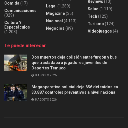
Reviews
(10)
Comida
(17)
Legal
(1.289)
Salud
(1.119)
Comunicaciones
Magazine
(35)
(329)
Tech
(125)
Nacional
(4.113)
Cultura Y
Turismo
(124)
Espectáculos
Negocios
(89)
Videojuegos
(4)
(1.203)
Te puede interesar
Dos muertos deja colisión entre furgón y bus
que trasladaba a jugadores juveniles de
Deportes Temuco
8 AGOSTO 2026
Megaoperativo policial deja 656 detenidos en
33.887 controles preventivos a nivel nacional
8 AGOSTO 2026