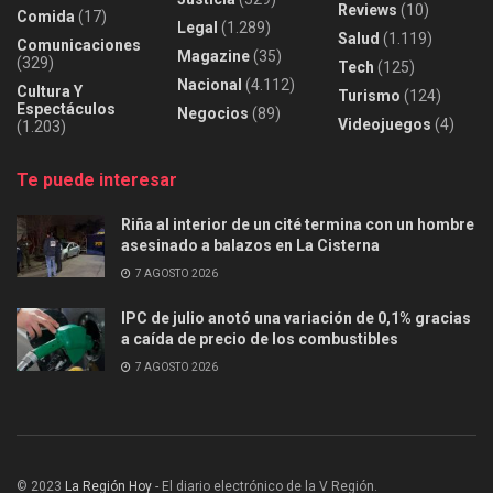
Reviews
(10)
Comida
(17)
Legal
(1.289)
Salud
(1.119)
Comunicaciones
Magazine
(35)
(329)
Tech
(125)
Nacional
(4.112)
Cultura Y
Turismo
(124)
Espectáculos
Negocios
(89)
Videojuegos
(4)
(1.203)
Te puede interesar
Riña al interior de un cité termina con un hombre
asesinado a balazos en La Cisterna
7 AGOSTO 2026
IPC de julio anotó una variación de 0,1% gracias
a caída de precio de los combustibles
7 AGOSTO 2026
© 2023
La Región Hoy
- El diario electrónico de la V Región.