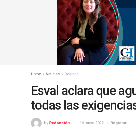
Home
Noticias
Regional
Esval aclara que ag
todas las exigencia
by
Redacción
16 mayo 2022
in
Regional