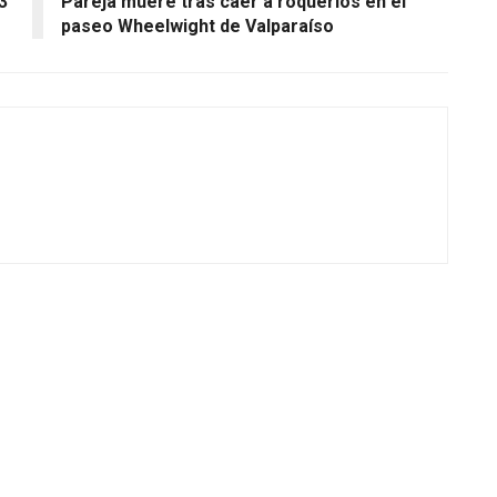
3
Pareja muere tras caer a roqueríos en el
paseo Wheelwight de Valparaíso