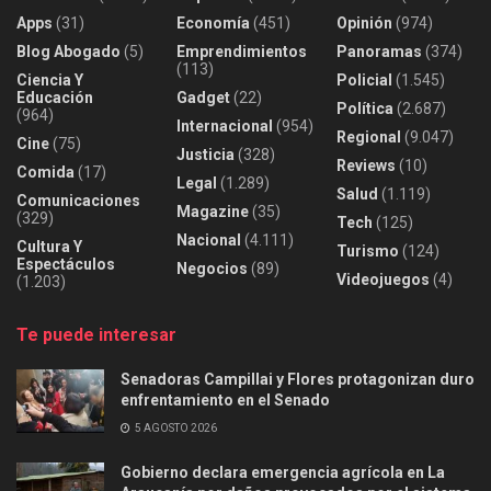
Apps
(31)
Economía
(451)
Opinión
(974)
Blog Abogado
(5)
Emprendimientos
Panoramas
(374)
(113)
Ciencia Y
Policial
(1.545)
Educación
Gadget
(22)
Política
(2.687)
(964)
Internacional
(954)
Regional
(9.047)
Cine
(75)
Justicia
(328)
Reviews
(10)
Comida
(17)
Legal
(1.289)
Salud
(1.119)
Comunicaciones
Magazine
(35)
(329)
Tech
(125)
Nacional
(4.111)
Cultura Y
Turismo
(124)
Espectáculos
Negocios
(89)
Videojuegos
(4)
(1.203)
Te puede interesar
Senadoras Campillai y Flores protagonizan duro
enfrentamiento en el Senado
5 AGOSTO 2026
Gobierno declara emergencia agrícola en La