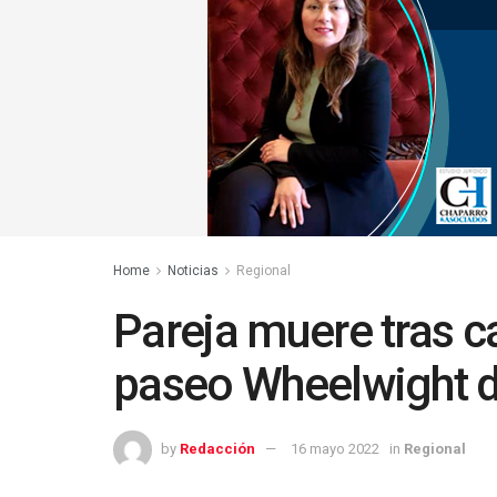
Home
Noticias
Regional
Pareja muere tras ca
paseo Wheelwight d
by
Redacción
16 mayo 2022
in
Regional