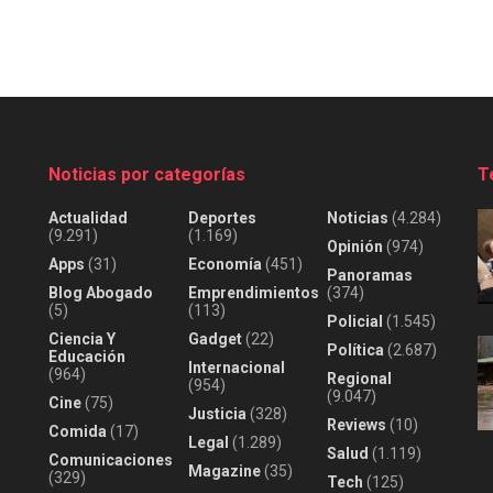
Noticias por categorías
T
Actualidad
Deportes
Noticias
(4.284)
(9.291)
(1.169)
Opinión
(974)
Apps
(31)
Economía
(451)
Panoramas
Blog Abogado
Emprendimientos
(374)
(5)
(113)
Policial
(1.545)
Ciencia Y
Gadget
(22)
Política
(2.687)
Educación
Internacional
(964)
Regional
(954)
(9.047)
Cine
(75)
Justicia
(328)
Reviews
(10)
Comida
(17)
Legal
(1.289)
Salud
(1.119)
Comunicaciones
Magazine
(35)
(329)
Tech
(125)