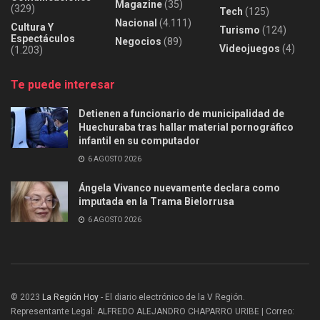
Magazine
(35)
(329)
Tech
(125)
Nacional
(4.111)
Cultura Y
Turismo
(124)
Espectáculos
Negocios
(89)
Videojuegos
(4)
(1.203)
Te puede interesar
Detienen a funcionario de municipalidad de
Huechuraba tras hallar material pornográfico
infantil en su computador
6 AGOSTO 2026
Ángela Vivanco nuevamente declara como
imputada en la Trama Bielorrusa
6 AGOSTO 2026
© 2023
La Región Hoy
- El diario electrónico de la V Región.
Representante Legal: ALFREDO ALEJANDRO CHAPARRO URIBE | Correo: