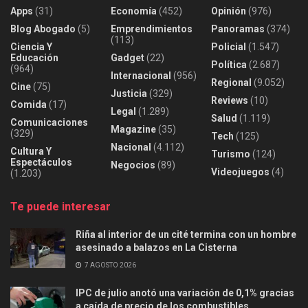
Apps
(31)
Economía
(452)
Opinión
(976)
Blog Abogado
(5)
Emprendimientos
Panoramas
(374)
(113)
Ciencia Y
Policial
(1.547)
Educación
Gadget
(22)
Política
(2.687)
(964)
Internacional
(956)
Regional
(9.052)
Cine
(75)
Justicia
(329)
Reviews
(10)
Comida
(17)
Legal
(1.289)
Salud
(1.119)
Comunicaciones
Magazine
(35)
(329)
Tech
(125)
Nacional
(4.112)
Cultura Y
Turismo
(124)
Espectáculos
Negocios
(89)
Videojuegos
(4)
(1.203)
Te puede interesar
Riña al interior de un cité termina con un hombre
asesinado a balazos en La Cisterna
7 AGOSTO 2026
IPC de julio anotó una variación de 0,1% gracias
a caída de precio de los combustibles