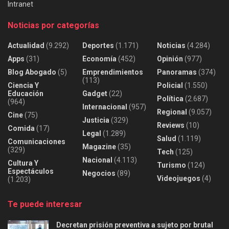
Intranet
Noticias por categorías
Actualidad
(9.292)
Deportes
(1.171)
Noticias
(4.284)
Apps
(31)
Economía
(452)
Opinión
(977)
Blog Abogado
(5)
Emprendimientos
Panoramas
(374)
(113)
Ciencia Y
Policial
(1.550)
Educación
Gadget
(22)
Política
(2.687)
(964)
Internacional
(957)
Regional
(9.057)
Cine
(75)
Justicia
(329)
Reviews
(10)
Comida
(17)
Legal
(1.289)
Salud
(1.119)
Comunicaciones
Magazine
(35)
(329)
Tech
(125)
Nacional
(4.113)
Cultura Y
Turismo
(124)
Espectáculos
Negocios
(89)
Videojuegos
(4)
(1.203)
Te puede interesar
Decretan prisión preventiva a sujeto por brutal