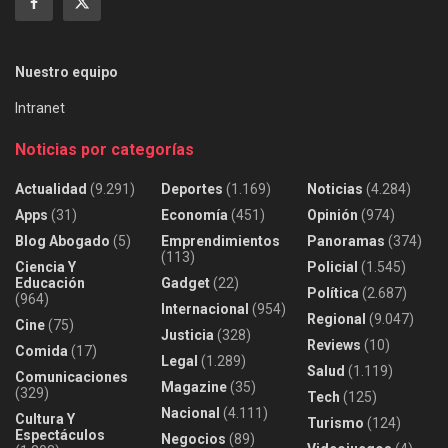
Nuestro equipo
Intranet
Noticias por categorías
Actualidad
(9.291)
Deportes
(1.169)
Noticias
(4.284)
Apps
(31)
Economía
(451)
Opinión
(974)
Blog Abogado
(5)
Emprendimientos
Panoramas
(374)
(113)
Ciencia Y
Policial
(1.545)
Educación
Gadget
(22)
Política
(2.687)
(964)
Internacional
(954)
Regional
(9.047)
Cine
(75)
Justicia
(328)
Reviews
(10)
Comida
(17)
Legal
(1.289)
Salud
(1.119)
Comunicaciones
Magazine
(35)
(329)
Tech
(125)
Nacional
(4.111)
Cultura Y
Turismo
(124)
Espectáculos
Negocios
(89)