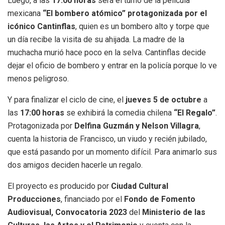
Luego, a las
17:00 horas
será el turno de la película
mexicana
“El bombero atómico” protagonizada por el
icónico Cantinflas
, quien es un bombero alto y torpe que
un día recibe la visita de su ahijada. La madre de la
muchacha murió hace poco en la selva. Cantinflas decide
dejar el oficio de bombero y entrar en la policía porque lo ve
menos peligroso.
Y para finalizar el ciclo de cine, el
jueves 5 de octubre
a
las
17:00 horas
se exhibirá la comedia chilena
“El Regalo”
.
Protagonizada por
Delfina Guzmán y Nelson Villagra
,
cuenta la historia de Francisco, un viudo y recién jubilado,
que está pasando por un momento difícil. Para animarlo sus
dos amigos deciden hacerle un regalo.
El proyecto es
producido por
Ciudad Cultural
Producciones
, financiado
por el
Fondo de Fomento
Audiovisual, Convocatoria 2023
del
Ministerio de las